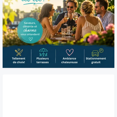
Belœil, CA
7:20 am,
2026-08-09
21
°C