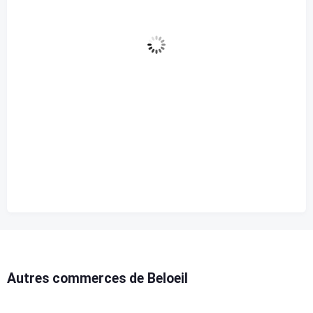
peu nuageux
98 %
1010 mb
14 Km/h
Rafale de vent
33 Km/h
Nuages
11%
Visibilité
10 km
Lever du soleil
9:46 am
Coucher de soleil
12:10 am
Autres commerces de Beloeil