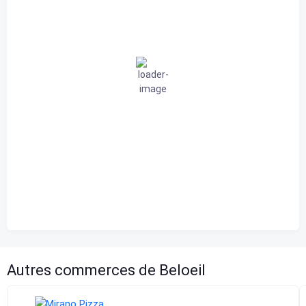
23
°C
nuageux
94 %
1012 mb
2 Km/h
Rafale de vent
0 Km/h
Nuages
69%
Visibilité
10 km
Lever du soleil
9:46 am
Coucher de soleil
12:10 am
Autres commerces de Beloeil