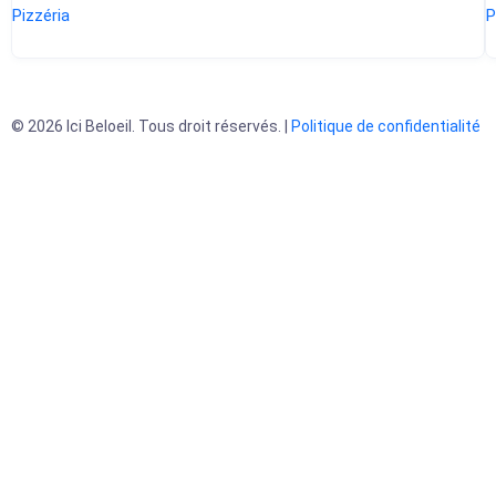
Pizzéria
P
Présentement fermé
© 2026 Ici Beloeil. Tous droit réservés. |
Politique de confidentialité