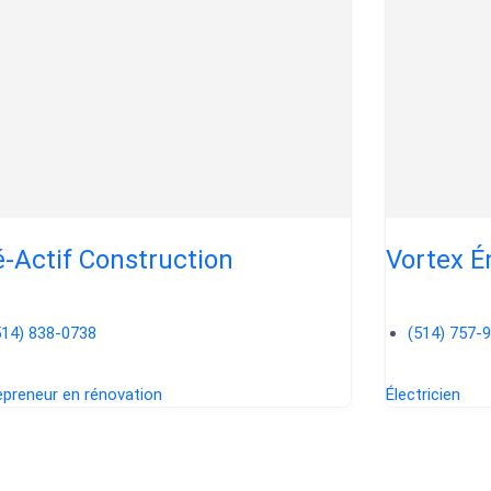
é-Actif Construction
Vortex É
514) 838-0738
(514) 757-
epreneur en rénovation
Électricien