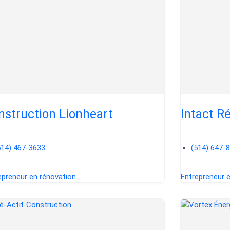
nstruction Lionheart
Intact R
514) 467-3633
(514) 647-
epreneur en rénovation
Entrepreneur 