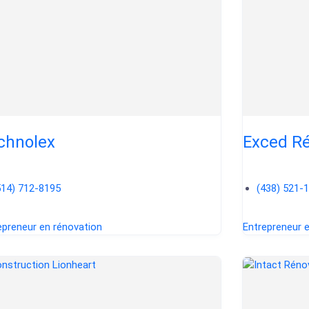
chnolex
Exced Ré
514) 712-8195
(438) 521-
epreneur en rénovation
Entrepreneur 