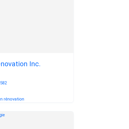
énovation Inc.
8582
en rénovation