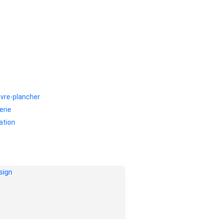
vre-plancher
erie
lation