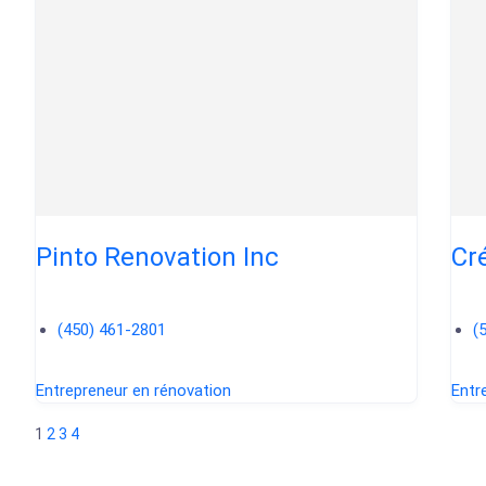
Pinto Renovation Inc
Cr
(450) 461-2801
(
Entrepreneur en rénovation
Entr
1
2
3
4