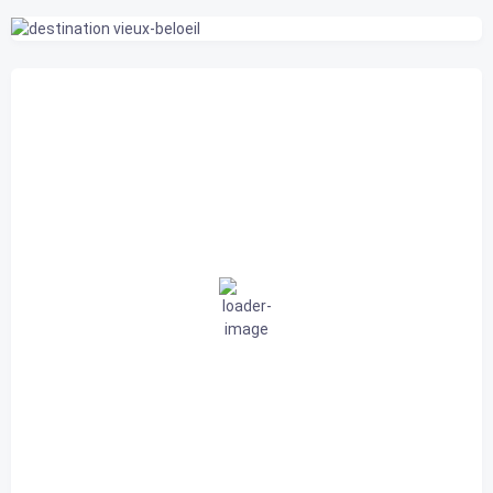
Belœil, CA
1:34 am,
2026-08-08
24
°C
couvert
89 %
1015 mb
3 Km/h
Rafale de vent
0 Km/h
Nuages
100%
Visibilité
10 km
Lever du soleil
5:44 am
Coucher de soleil
8:12 pm