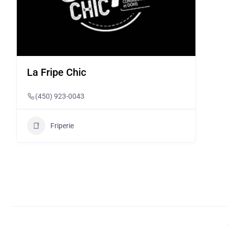
La Fripe Chic
(450) 923-0043
Friperie
Présentement fermé