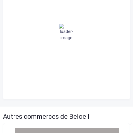
20
°C
ciel dégagé
97 %
1010 mb
6 Km/h
Rafale de vent
0 Km/h
Nuages
1%
Visibilité
10 km
Lever du soleil
5:46 am
Coucher de soleil
8:10 pm
Autres commerces de Beloeil