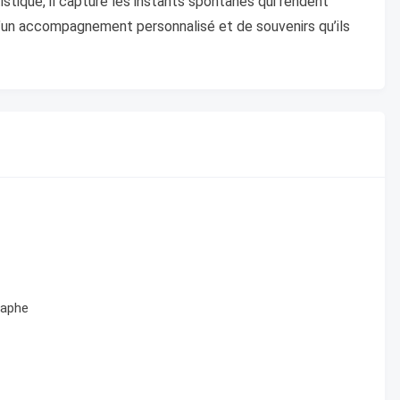
tistique, il capture les instants spontanés qui rendent
d’un accompagnement personnalisé et de souvenirs qu’ils
raphe