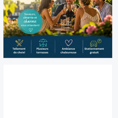
Belœil, CA
7:44 am,
2026-08-08
°C
23