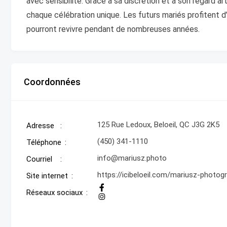
avec sensibilité. Grâce à sa discrétion et à son regard ar
chaque célébration unique. Les futurs mariés profitent 
pourront revivre pendant de nombreuses années.
Coordonnées
125 Rue Ledoux, Beloeil, QC J3G 2K5
Adresse
(450) 341-1110
Téléphone
info@mariusz.photo
Courriel
https://icibeloeil.com/mariusz-photog
Site internet
Réseaux sociaux