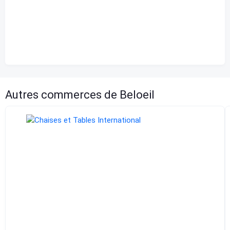
Visibilité
10 km
Lever du soleil
9:42 am
Coucher de soleil
12:15 am
Autres commerces de Beloeil