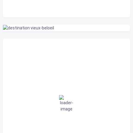
Belœil, CA
8:18 am,
2026-08-06
23
°C
nuageux
73 %
1017 mb
7 Km/h
Rafale de vent
12 Km/h
Nuages
79%