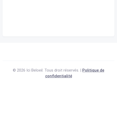
Nuages
79%
Visibilité
10 km
Lever du soleil
9:42 am
Coucher de soleil
12:15 am
© 2026 Ici Beloeil. Tous droit réservés. |
Politique de
confidentialité