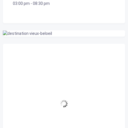
03:00 pm
-
08:30 pm
Belœil, CA
8:01 am,
2026-08-06
23
°C
nuageux
74 %
1018 mb
7 Km/h
Rafale de vent
12 Km/h