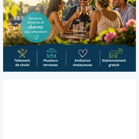
Belœil, CA
7:58 pm,
2026-08-08
22
°C
légère pluie