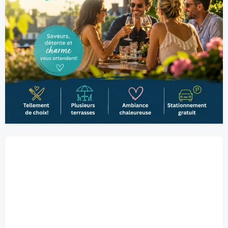
Belœil, CA
4:11 am,
2026-08-09
°C
21