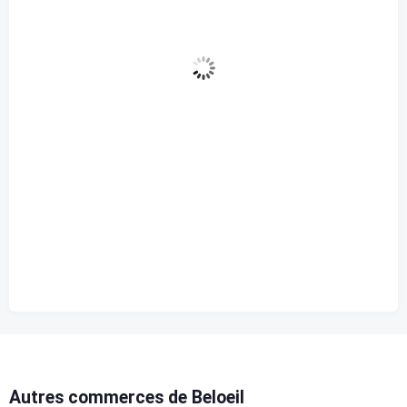
Forte Pluie
0 Km/h
Rafale de vent
0%
Nuages
10 km
Visibilité
9:46 am
Lever du soleil
12:10 am
Coucher de soleil
97 %
1010 mb
2 Km/h
Autres commerces de Beloeil