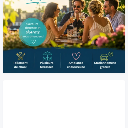
Belœil, CA
12:59 am,
2026-08-10
°C
20