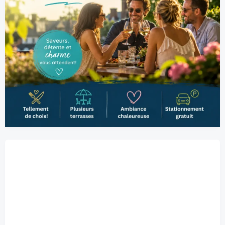
Belœil, CA
6:14 pm,
2026-08-06
28
°C