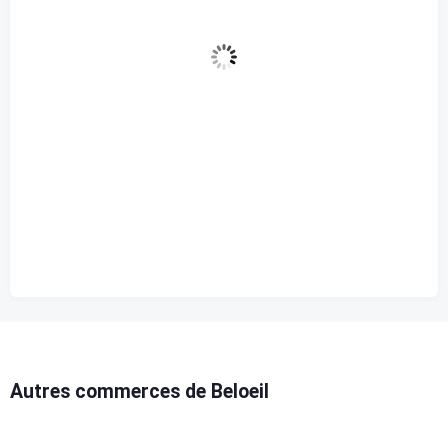
peu nuageux
79 %
1016 mb
5 Km/h
Rafale de vent
0 Km/h
Nuages
20%
Visibilité
10 km
Lever du soleil
5:42 am
Coucher de soleil
8:15 pm
Autres commerces de Beloeil