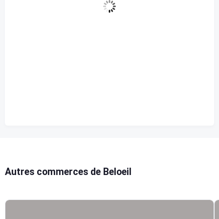
62 %
1012 mb
3 Km/h
Rafale de vent
0 Km/h
Nuages
0%
Visibilité
10 km
Lever du soleil
5:46 am
Coucher de soleil
8:10 pm
Autres commerces de Beloeil