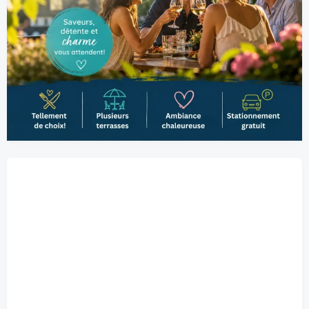
Belœil, CA
4:05 pm,
2026-08-09
28
°C
ciel dégagé