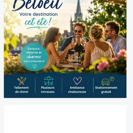
Belœil, CA
12:33 pm,
2026-08-06