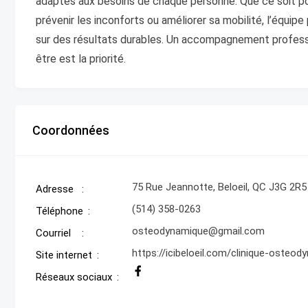
adaptés aux besoins de chaque personne. Que ce soit po
prévenir les inconforts ou améliorer sa mobilité, l’équip
sur des résultats durables. Un accompagnement professi
être est la priorité.
Coordonnées
75 Rue Jeannotte, Beloeil, QC J3G 2R5
Adresse
(514) 358-0263
Téléphone
osteodynamique@gmail.com
Courriel
https://icibeloeil.com/clinique-osteo
Site internet
Réseaux sociaux