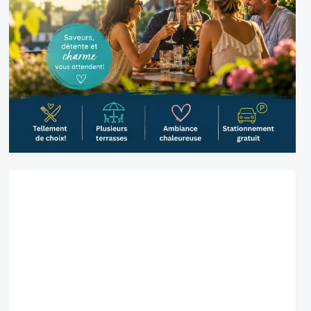
Belœil, CA
1:08 am,
2026-08-08
24
°C
couvert