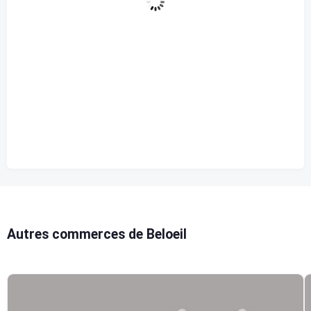
73 %
1017 mb
14 Km/h
Rafale de vent
18 Km/h
Nuages
14%
Visibilité
10 km
Lever du soleil
5:42 am
Coucher de soleil
8:15 pm
Autres commerces de Beloeil