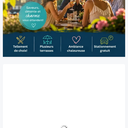
Belœil, CA
2:55 pm,
2026-08-06
28
°C
peu nuageux