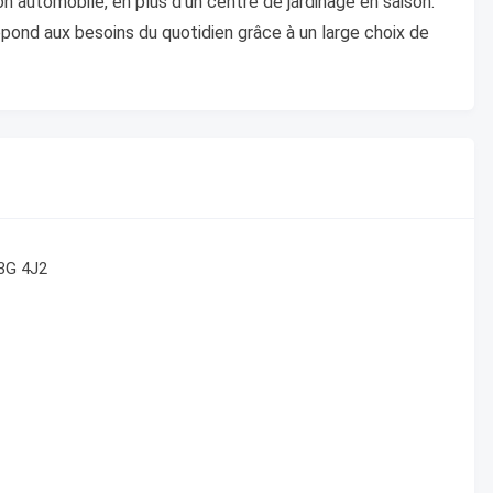
n automobile, en plus d’un centre de jardinage en saison.
épond aux besoins du quotidien grâce à un large choix de
J3G 4J2