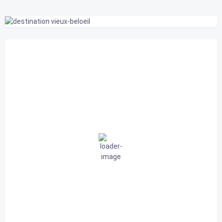
Belœil, CA
3:06 am,
2026-08-08
22
°C
nuageux
91 %
1014 mb
3 Km/h
Rafale de vent
0 Km/h
Nuages
84%
Visibilité
10 km
Lever du soleil
5:44 am