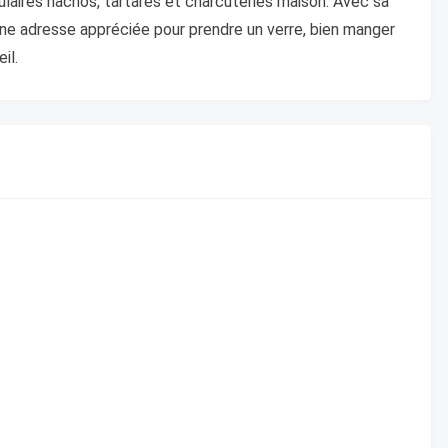
ulaires nachos, tartares et charcuteries maison. Avec sa
une adresse appréciée pour prendre un verre, bien manger
il.