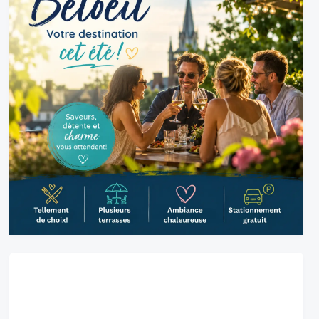
Belœil, CA
7:41 am,
2026-08-07