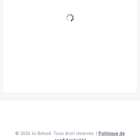
partiellement nuageux
97 %
1018 mb
3 Km/h
Rafale de vent
0 Km/h
Nuages
48%
Visibilité
10 km
Lever du soleil
5:43 am
Coucher de soleil
8:13 pm
© 2026 Ici Beloeil. Tous droit réservés. |
Politique de