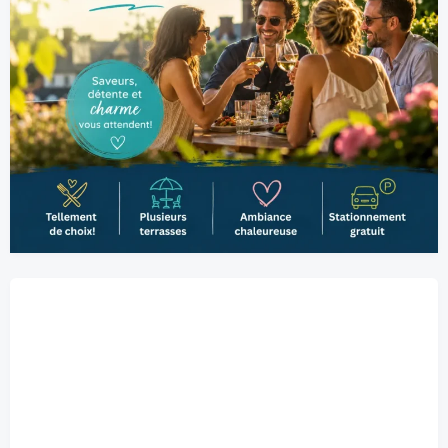
Belœil, CA
1:56 am,
2026-08-07
22
°C