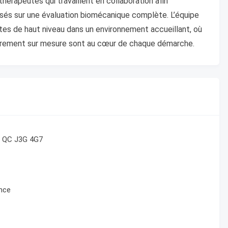
thérapeutes qui travaillent en collaboration afin
asés sur une évaluation biomécanique complète. L’équipe
es de haut niveau dans un environnement accueillant, où
adrement sur mesure sont au cœur de chaque démarche.
l, QC J3G 4G7
ance