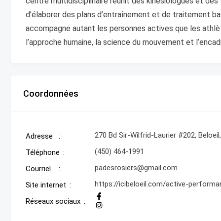
centre multidisciplinaire réunit des kinésiologues et des 
d’élaborer des plans d’entraînement et de traitement b
accompagne autant les personnes actives que les athlèt
l’approche humaine, la science du mouvement et l’enc
Coordonnées
270 Bd Sir-Wilfrid-Laurier #202, Beloei
Adresse
(450) 464-1991
Téléphone
padesrosiers@gmail.com
Courriel
https://icibeloeil.com/active-perform
Site internet
Réseaux sociaux