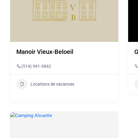
Manoir Vieux-Beloeil
G
(514) 991-3842
Locations de vacances
Présentement ouvert